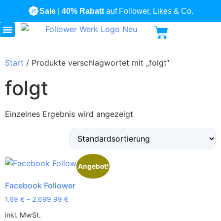
Sale
|
40% Rabatt
auf Follower, Likes & Co.
Alle Produkte
Start
/ Produkte verschlagwortet mit „folgt“
folgt
Einzelnes Ergebnis wird angezeigt
Angebot!
Facebook Follower
1,69
€
–
2.699,99
€
inkl. MwSt.