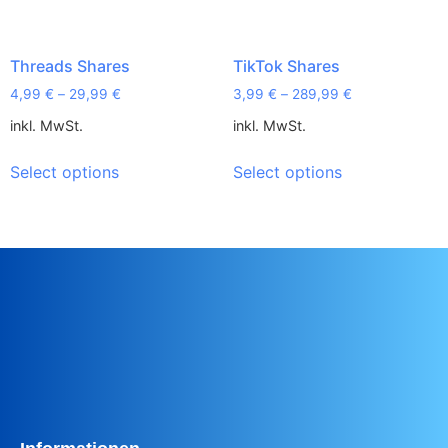
Threads Shares
TikTok Shares
4,99
€
–
29,99
€
3,99
€
–
289,99
€
inkl. MwSt.
inkl. MwSt.
Select options
Select options